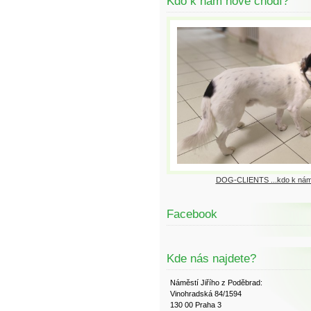
Kdo k nám nově chodí?
DOG-CLIENTS ...kdo k nám
Facebook
Kde nás najdete?
Náměstí Jiřího z Poděbrad:
Vinohradská 84/1594
130 00 Praha 3