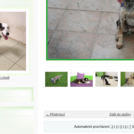
 chodí
← Předchozí
Zpět do složky
Automatické procházení:
3
|
4
|
5
|
6
|
7
(