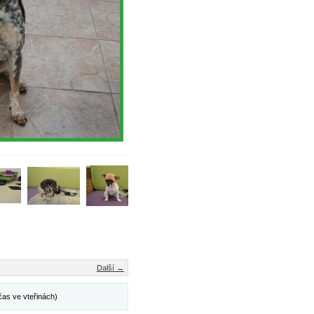
Další →
čas ve vteřinách)