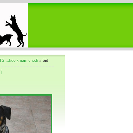
S ...kdo k nám chodí
»
Sid
í