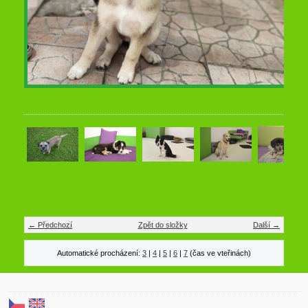
← Předchozí
Zpět do složky
Další →
Automatické procházení:
3
|
4
|
5
|
6
|
7
(čas ve vteřinách)