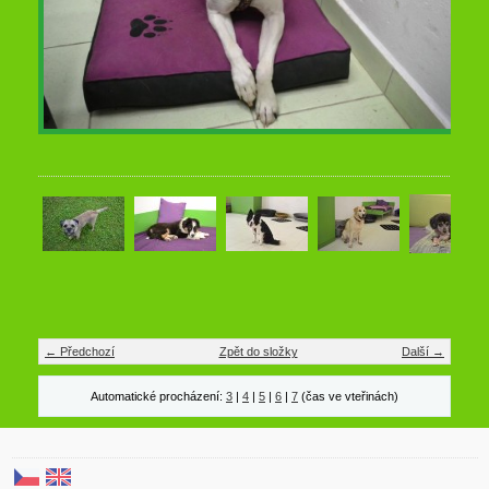
← Předchozí
Zpět do složky
Další →
Automatické procházení:
3
|
4
|
5
|
6
|
7
(čas ve vteřinách)