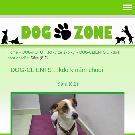
Home
»
DOG-FOTO ...fotky ze školky
»
DOG-CLIENTS ...kdo k
nám chodí
»
Sára (č.2)
DOG-CLIENTS ...kdo k nám chodí
Sára (č.2)