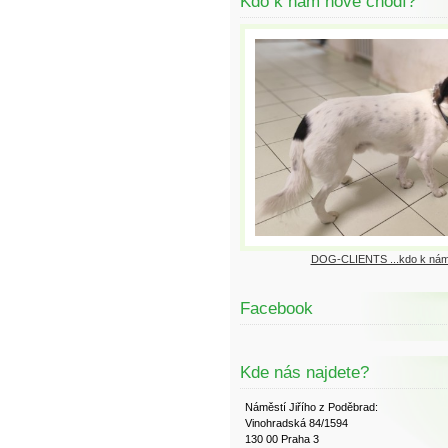
Kdo k nám nově chodí?
DOG-CLIENTS ...kdo k nám
Facebook
Kde nás najdete?
Náměstí Jiřího z Poděbrad:
Vinohradská 84/1594
130 00 Praha 3