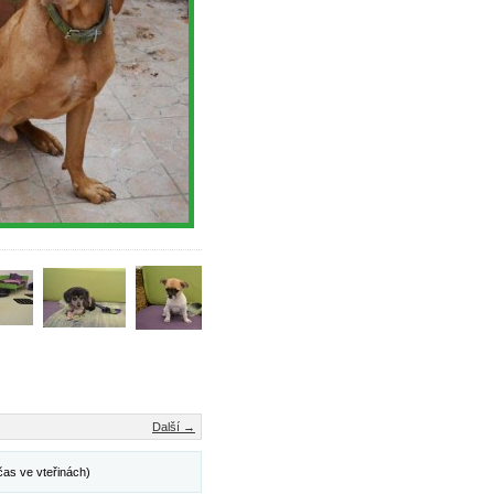
Další →
čas ve vteřinách)