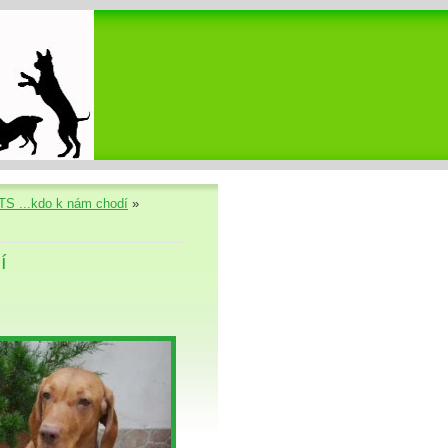
S ...kdo k nám chodí
»
í