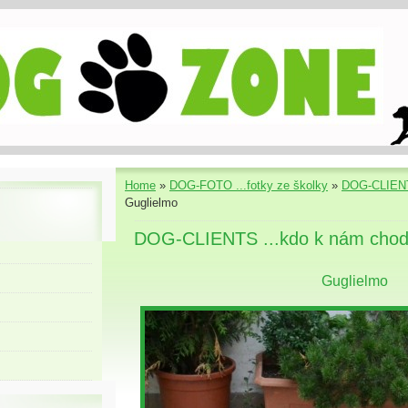
Home
»
DOG-FOTO ...fotky ze školky
»
DOG-CLIENT
Guglielmo
DOG-CLIENTS ...kdo k nám chod
Guglielmo