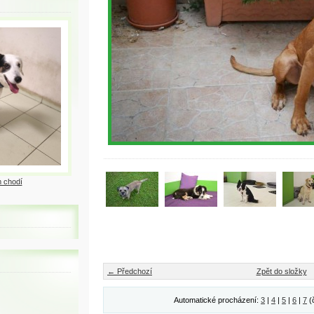
 chodí
← Předchozí
Zpět do složky
Automatické procházení:
3
|
4
|
5
|
6
|
7
(