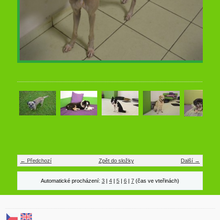
← Předchozí
Zpět do složky
Další →
Automatické procházení:
3
|
4
|
5
|
6
|
7
(čas ve vteřinách)