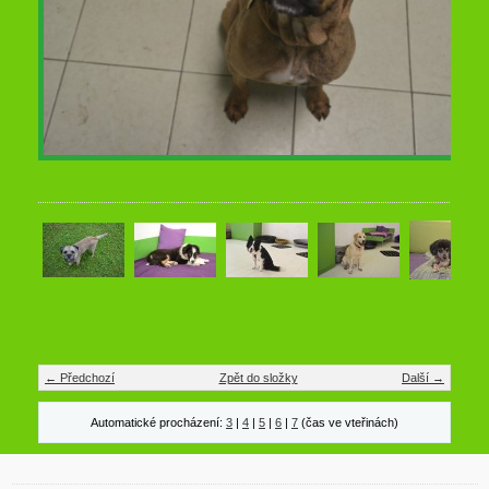
← Předchozí
Zpět do složky
Další →
Automatické procházení:
3
|
4
|
5
|
6
|
7
(čas ve vteřinách)