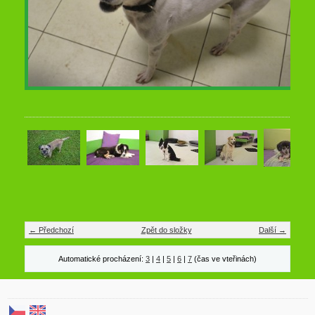
← Předchozí
Zpět do složky
Další →
Automatické procházení:
3
|
4
|
5
|
6
|
7
(čas ve vteřinách)