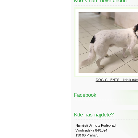
Kdo k nám nově chodí?
DOG-CLIENTS ...kdo k nám
Facebook
Kde nás najdete?
Náměstí Jiřího z Poděbrad:
Vinohradská 84/1594
130 00 Praha 3