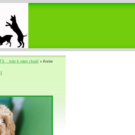
S ...kdo k nám chodí
»
Annie
í