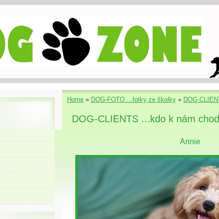
Home
»
DOG-FOTO ...fotky ze školky
»
DOG-CLIENT
DOG-CLIENTS ...kdo k nám chod
Annie