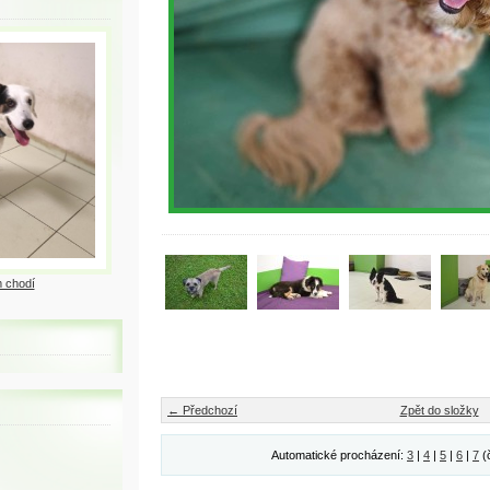
 chodí
← Předchozí
Zpět do složky
Automatické procházení:
3
|
4
|
5
|
6
|
7
(