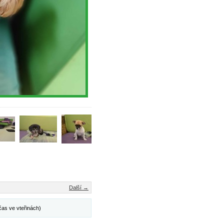
Další →
čas ve vteřinách)