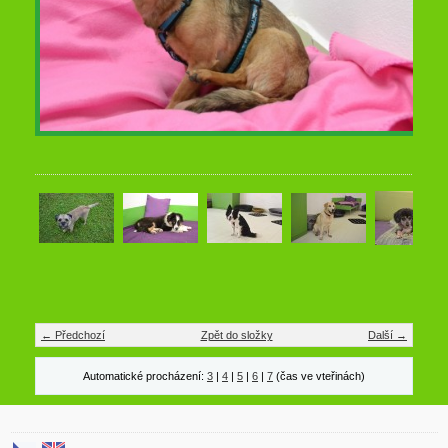
← Předchozí
Zpět do složky
Další →
Automatické procházení:
3
|
4
|
5
|
6
|
7
(čas ve vteřinách)