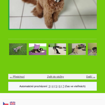
← Předchozí
Zpět do složky
Další →
Automatické procházení:
3
|
4
|
5
|
6
|
7
(čas ve vteřinách)