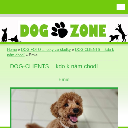
Home
»
DOG-FOTO ...fotky ze školky
»
DOG-CLIENTS ...kdo k
nám chodí
»
Ernie
DOG-CLIENTS ...kdo k nám chodí
Ernie