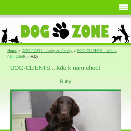
Home
»
DOG-FOTO ...fotky ze školky
»
DOG-CLIENTS ...kdo k
nám chodí
»
Ruby
DOG-CLIENTS ...kdo k nám chodí
Ruby