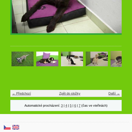
← Předchozí
Zpět do složky
Další →
Automatické procházení:
3
|
4
|
5
|
6
|
7
(čas ve vteřinách)