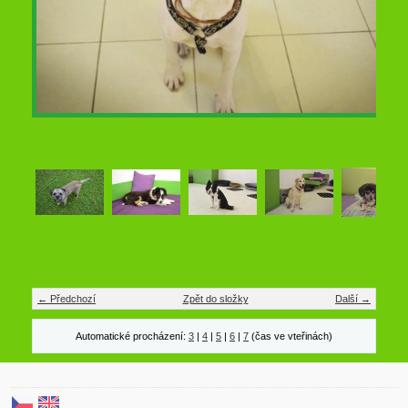
← Předchozí
Zpět do složky
Další →
Automatické procházení:
3
|
4
|
5
|
6
|
7
(čas ve vteřinách)