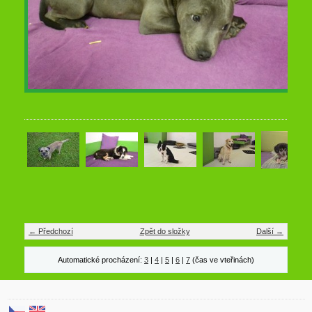
← Předchozí
Zpět do složky
Další →
Automatické procházení:
3
|
4
|
5
|
6
|
7
(čas ve vteřinách)