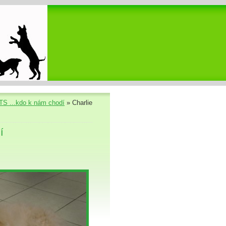
S ...kdo k nám chodí
»
Charlie
í