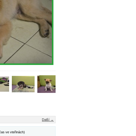
Další →
čas ve vteřinách)