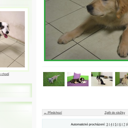
 chodí
← Předchozí
Zpět do složky
Automatické procházení:
3
|
4
|
5
|
6
|
7
(