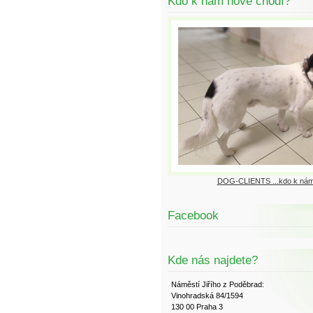
Kdo k nám nově chodí?
DOG-CLIENTS ...kdo k nám
Facebook
Kde nás najdete?
Náměstí Jiřího z Poděbrad:
Vinohradská 84/1594
130 00 Praha 3