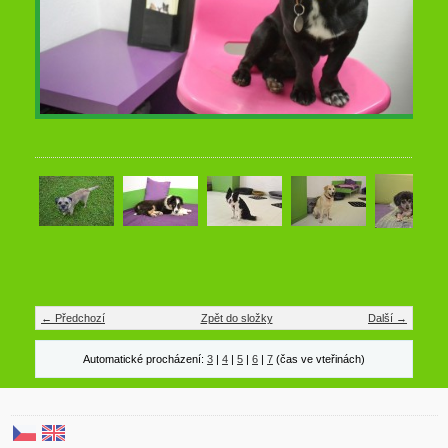
← Předchozí
Zpět do složky
Další →
Automatické procházení:
3
|
4
|
5
|
6
|
7
(čas ve vteřinách)