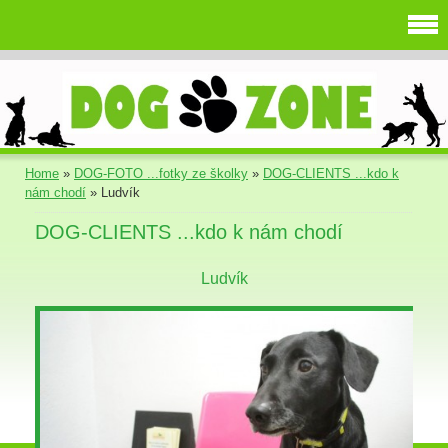
Home
»
DOG-FOTO ...fotky ze školky
»
DOG-CLIENTS ...kdo k
nám chodí
»
Ludvík
DOG-CLIENTS ...kdo k nám chodí
Ludvík