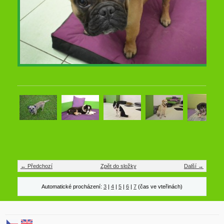
← Předchozí
Zpět do složky
Další →
Automatické procházení:
3
|
4
|
5
|
6
|
7
(čas ve vteřinách)