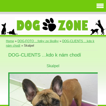
Home
»
DOG-FOTO ...fotky ze školky
»
DOG-CLIENTS ...kdo k
nám chodí
»
Skalpel
DOG-CLIENTS ...kdo k nám chodí
Skalpel