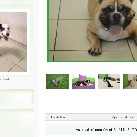
 chodí
← Předchozí
Zpět do složky
Automatické procházení:
3
|
4
|
5
|
6
|
7
(