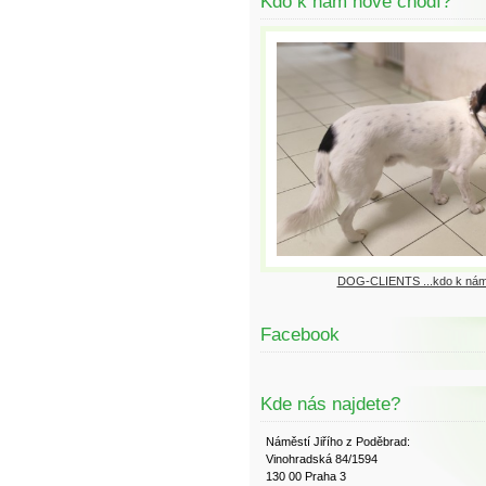
Kdo k nám nově chodí?
DOG-CLIENTS ...kdo k nám
Facebook
Kde nás najdete?
Náměstí Jiřího z Poděbrad:
Vinohradská 84/1594
130 00 Praha 3