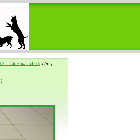
S ...kdo k nám chodí
»
Amy
í