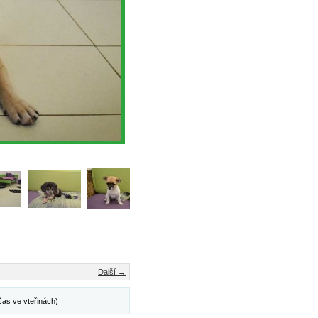
Další →
čas ve vteřinách)