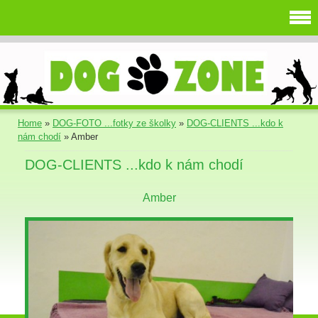
Home
»
DOG-FOTO ...fotky ze školky
»
DOG-CLIENTS ...kdo k
nám chodí
»
Amber
DOG-CLIENTS ...kdo k nám chodí
Amber