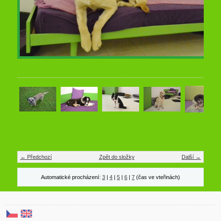
← Předchozí
Zpět do složky
Další →
Automatické procházení:
3
|
4
|
5
|
6
|
7
(čas ve vteřinách)