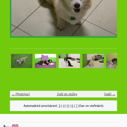
← Předchozí
Zpět do složky
Další →
Automatické procházení:
3
|
4
|
5
|
6
|
7
(čas ve vteřinách)