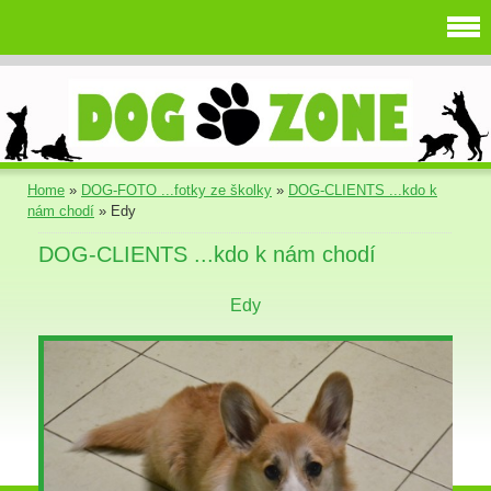
Home
»
DOG-FOTO ...fotky ze školky
»
DOG-CLIENTS ...kdo k
nám chodí
»
Edy
DOG-CLIENTS ...kdo k nám chodí
Edy