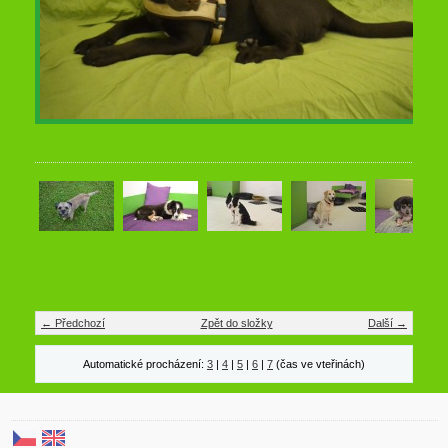
← Předchozí
Zpět do složky
Další →
Automatické procházení:
3
|
4
|
5
|
6
|
7
(čas ve vteřinách)