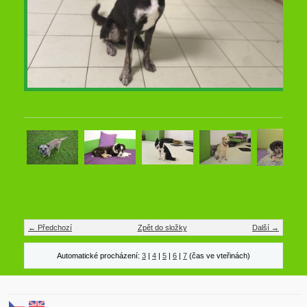
← Předchozí
Zpět do složky
Další →
Automatické procházení:
3
|
4
|
5
|
6
|
7
(čas ve vteřinách)