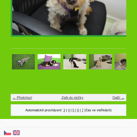
← Předchozí
Zpět do složky
Další →
Automatické procházení:
3
|
4
|
5
|
6
|
7
(čas ve vteřinách)