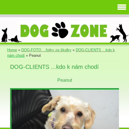
Home
»
DOG-FOTO ...fotky ze školky
»
DOG-CLIENTS ...kdo k
nám chodí
»
Peanut
DOG-CLIENTS ...kdo k nám chodí
Peanut