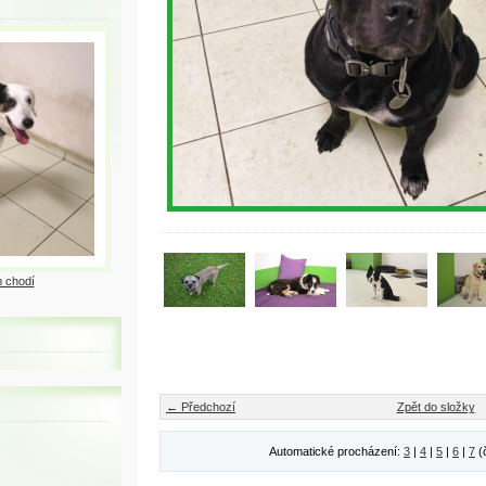
 chodí
← Předchozí
Zpět do složky
Automatické procházení:
3
|
4
|
5
|
6
|
7
(