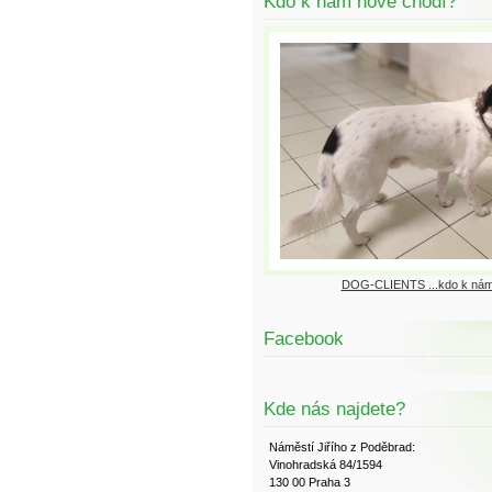
Kdo k nám nově chodí?
DOG-CLIENTS ...kdo k nám
Facebook
Kde nás najdete?
Náměstí Jiřího z Poděbrad:
Vinohradská 84/1594
130 00 Praha 3