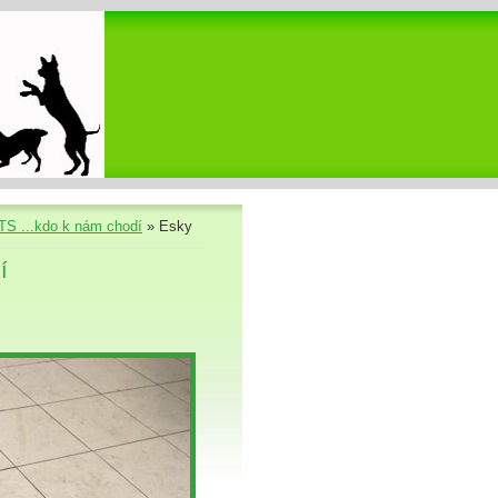
S ...kdo k nám chodí
»
Esky
í