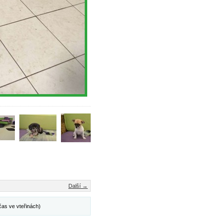
Další →
čas ve vteřinách)