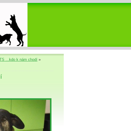
S ...kdo k nám chodí
»
í