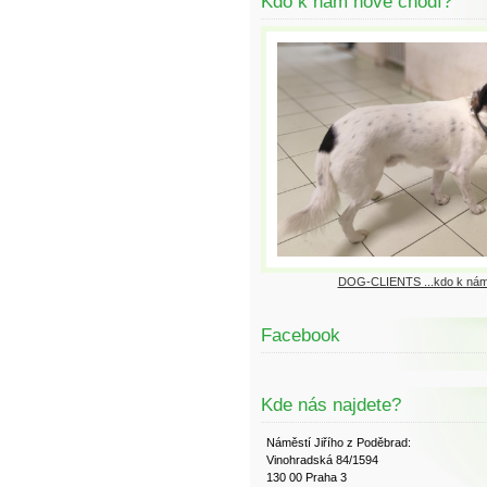
Kdo k nám nově chodí?
DOG-CLIENTS ...kdo k nám
Facebook
Kde nás najdete?
Náměstí Jiřího z Poděbrad:
Vinohradská 84/1594
130 00 Praha 3