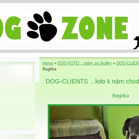
Home
»
DOG-FOTO ...fotky ze školky
»
DOG-CLIENT
Begitka
DOG-CLIENTS ...kdo k nám chod
Begitka