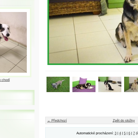
 chodí
← Předchozí
Zpět do složky
Automatické procházení:
3
|
4
|
5
|
6
|
7
(