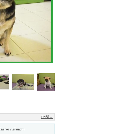
Další →
čas ve vteřinách)