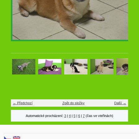
← Předchozí
Zpět do složky
Další →
Automatické procházení:
3
|
4
|
5
|
6
|
7
(čas ve vteřinách)