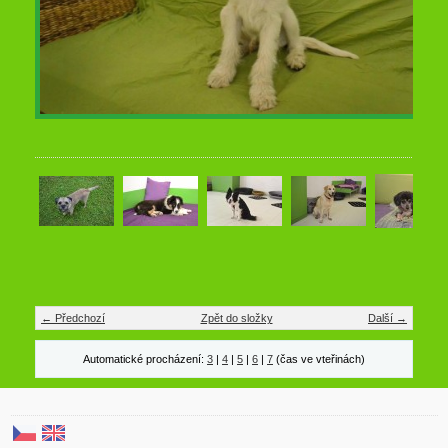
← Předchozí
Zpět do složky
Další →
Automatické procházení:
3
|
4
|
5
|
6
|
7
(čas ve vteřinách)