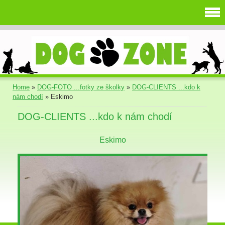
Home
»
DOG-FOTO ...fotky ze školky
»
DOG-CLIENTS ...kdo k
nám chodí
»
Eskimo
DOG-CLIENTS ...kdo k nám chodí
Eskimo