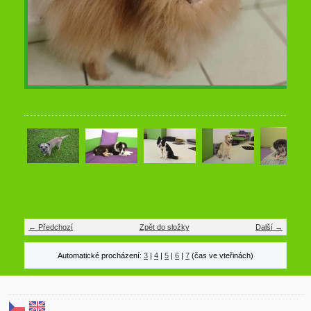
← Předchozí
Zpět do složky
Další →
Automatické procházení:
3
|
4
|
5
|
6
|
7
(čas ve vteřinách)