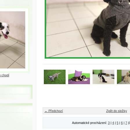
 chodí
← Předchozí
Zpět do složky
Automatické procházení:
3
|
4
|
5
|
6
|
7
(