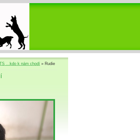
S ...kdo k nám chodí
»
Rudie
í