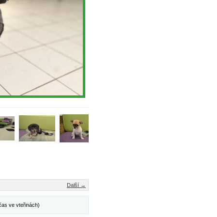
Další →
čas ve vteřinách)