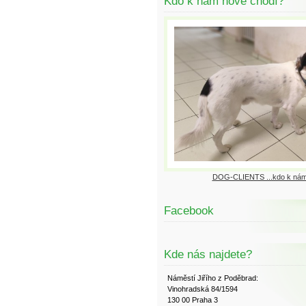
Kdo k nám nově chodí?
DOG-CLIENTS ...kdo k nám
Facebook
Kde nás najdete?
Náměstí Jiřího z Poděbrad:
Vinohradská 84/1594
130 00 Praha 3