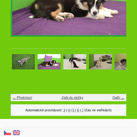
← Předchozí
Zpět do složky
Další →
Automatické procházení:
3
|
4
|
5
|
6
|
7
(čas ve vteřinách)