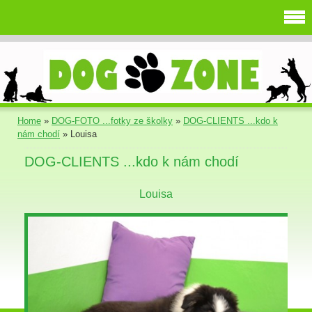
Home
»
DOG-FOTO ...fotky ze školky
»
DOG-CLIENTS ...kdo k
nám chodí
»
Louisa
DOG-CLIENTS ...kdo k nám chodí
Louisa