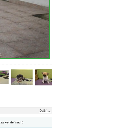
Další →
čas ve vteřinách)