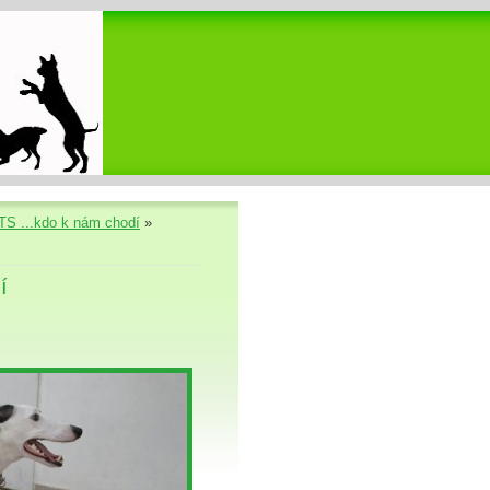
S ...kdo k nám chodí
»
í