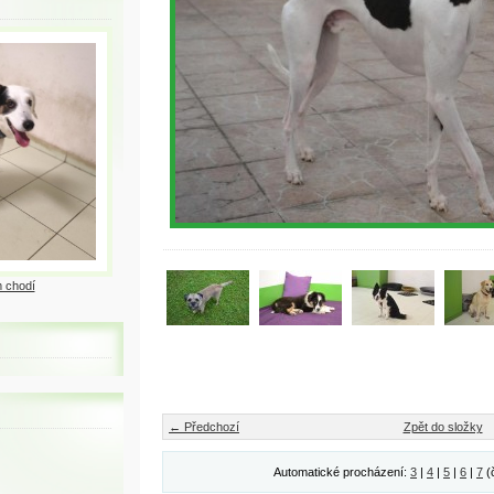
 chodí
← Předchozí
Zpět do složky
Automatické procházení:
3
|
4
|
5
|
6
|
7
(