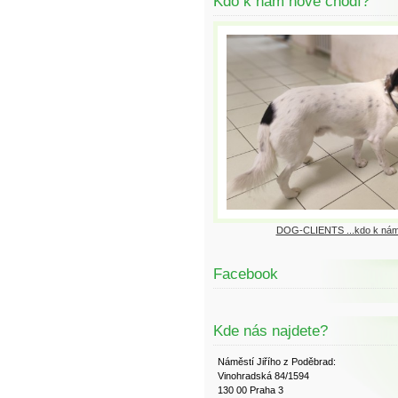
Kdo k nám nově chodí?
DOG-CLIENTS ...kdo k nám
Facebook
Kde nás najdete?
Náměstí Jiřího z Poděbrad:
Vinohradská 84/1594
130 00 Praha 3