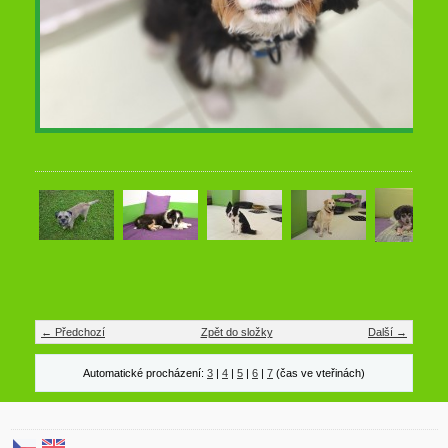
← Předchozí
Zpět do složky
Další →
Automatické procházení:
3
|
4
|
5
|
6
|
7
(čas ve vteřinách)