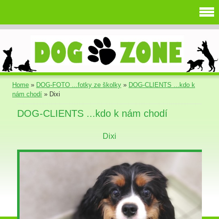
Home
»
DOG-FOTO ...fotky ze školky
»
DOG-CLIENTS ...kdo k
nám chodí
»
Dixi
DOG-CLIENTS ...kdo k nám chodí
Dixi