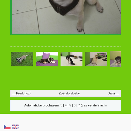
← Předchozí
Zpět do složky
Další →
Automatické procházení:
3
|
4
|
5
|
6
|
7
(čas ve vteřinách)