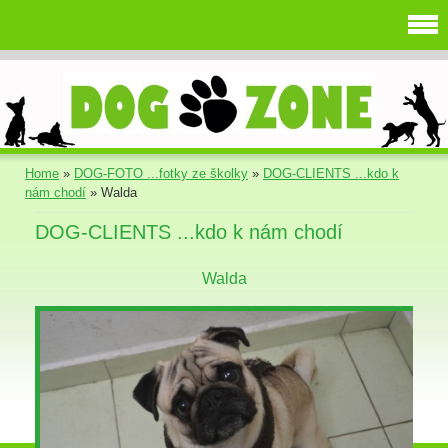
Home
»
DOG-FOTO ...fotky ze školky
»
DOG-CLIENTS ...kdo k
nám chodí
»
Walda
DOG-CLIENTS ...kdo k nám chodí
Walda