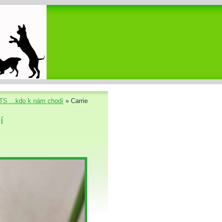
S ...kdo k nám chodí
»
Carrie
í