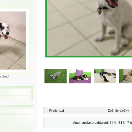
 chodí
← Předchozí
Zpět do složky
Automatické procházení:
3
|
4
|
5
|
6
|
7
(