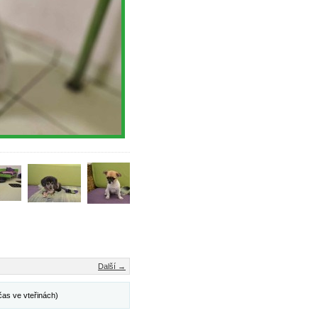
Další →
čas ve vteřinách)