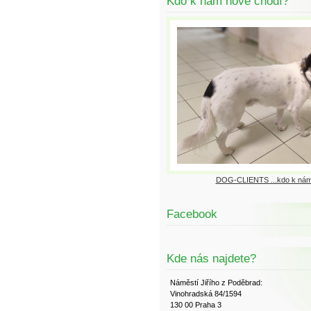
Kdo k nám nově chodí?
DOG-CLIENTS ...kdo k nám
Facebook
Kde nás najdete?
Náměstí Jiřího z Poděbrad:
Vinohradská 84/1594
130 00 Praha 3