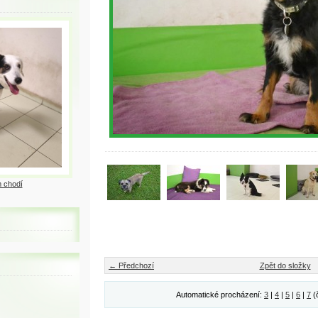
 chodí
← Předchozí
Zpět do složky
Automatické procházení:
3
|
4
|
5
|
6
|
7
(