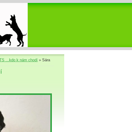
S ...kdo k nám chodí
»
Sára
í