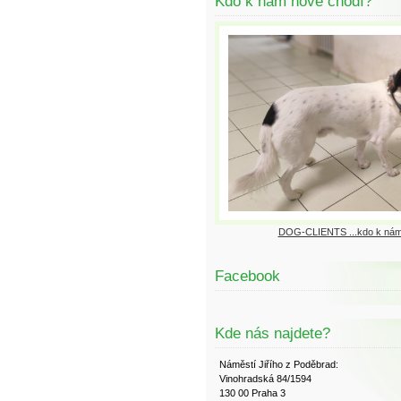
Kdo k nám nově chodí?
DOG-CLIENTS ...kdo k nám
Facebook
Kde nás najdete?
Náměstí Jiřího z Poděbrad:
Vinohradská 84/1594
130 00 Praha 3