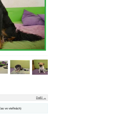
Další →
čas ve vteřinách)